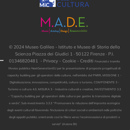
© 2024 Museo Galileo - Istituto e Museo di Storia della
Scienza Piazza dei Giudici 1 · 50122 Firenze · P.I.
01346820481 -
Privacy
-
Cookie
-
Crediti
Finanziato tramite
l’Avviso pubblico NextGenerationEU per la presentazione di proposte progettuali di
capacity building per gli operatori della cultura, nell’ambito del PNRR, MISSIONE 1 -
Digitalizzazione, innovazione, competitività, cultura e turismo, COMPONENTE 3 -
Turismo e cultura 4.0, MISURA 3 - Industrie culturali e creative, INVESTIMENTO 3.3
– “Capacity building per gli operatori della cultura per gestire la transizione digitale
e verde”, Sub-investimento 3.3.3 “Promuovere la riduzione dell'impronta ecologica
degli eventi culturali favorendo l'inclusione di criteri sociali e ambientali nelle politiche
degli appalti pubblici, orientando così la filiera verso l’ecoinnovazione di prodotti e
servizi” (Azione BI)