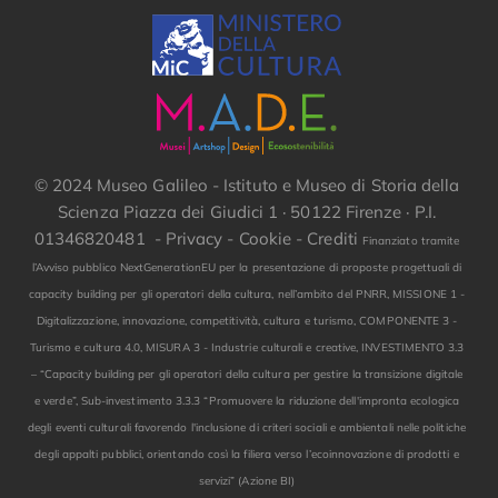
© 2024 Museo Galileo - Istituto e Museo di Storia della
Scienza Piazza dei Giudici 1 · 50122 Firenze · P.I.
01346820481 -
Privacy
-
Cookie
-
Crediti
Finanziato tramite
l’Avviso pubblico NextGenerationEU per la presentazione di proposte progettuali di
capacity building per gli operatori della cultura, nell’ambito del PNRR, MISSIONE 1 -
Digitalizzazione, innovazione, competitività, cultura e turismo, COMPONENTE 3 -
Turismo e cultura 4.0, MISURA 3 - Industrie culturali e creative, INVESTIMENTO 3.3
– “Capacity building per gli operatori della cultura per gestire la transizione digitale
e verde”, Sub-investimento 3.3.3 “Promuovere la riduzione dell'impronta ecologica
degli eventi culturali favorendo l'inclusione di criteri sociali e ambientali nelle politiche
degli appalti pubblici, orientando così la filiera verso l’ecoinnovazione di prodotti e
servizi” (Azione BI)