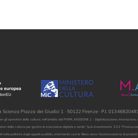
la Scienza Piazza dei Giudici 1 · 50122 Firenze · P.I. 013468204
er gli operatori della cultura, nell’ambito del PNRR, MISSIONE 1 - Digitalizzazione, innovazio
tori della cultura per gestire la transizione digitale e verde”, Sub-investimento 3.3.3 “Promuovere
ali nelle politiche degli appalti pubblici, orientando così la filiera verso l’ecoinnovazione di prodotti