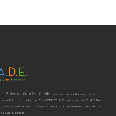
81 -
Privacy
-
Cookie
-
Crediti
Finanziato tramite l’Avviso pubblico
ne, competitività, cultura e turismo, COMPONENTE 3 - Turismo e cultura 4.0, MISURA
 la riduzione dell'impronta ecologica degli eventi culturali favorendo l'inclusione di
 e servizi” (Azione BI)