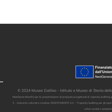
© 2024 Museo Galileo - Istituto e Museo di Storia del
NextGenerationEU per la presentazione di proposte progettuali di capacity building p
3 - Industrie culturali e creative, INVESTIMENTO 3.3 – “Capacity building per gli opera
criteri sociali e ambient