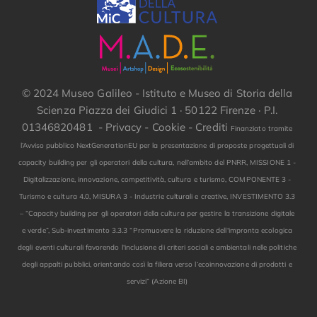
© 2024 Museo Galileo - Istituto e Museo di Storia della
Scienza Piazza dei Giudici 1 · 50122 Firenze · P.I.
01346820481 -
Privacy
-
Cookie
-
Crediti
Finanziato tramite
l’Avviso pubblico NextGenerationEU per la presentazione di proposte progettuali di
capacity building per gli operatori della cultura, nell’ambito del PNRR, MISSIONE 1 -
Digitalizzazione, innovazione, competitività, cultura e turismo, COMPONENTE 3 -
Turismo e cultura 4.0, MISURA 3 - Industrie culturali e creative, INVESTIMENTO 3.3
– “Capacity building per gli operatori della cultura per gestire la transizione digitale
e verde”, Sub-investimento 3.3.3 “Promuovere la riduzione dell'impronta ecologica
degli eventi culturali favorendo l'inclusione di criteri sociali e ambientali nelle politiche
degli appalti pubblici, orientando così la filiera verso l’ecoinnovazione di prodotti e
servizi” (Azione BI)