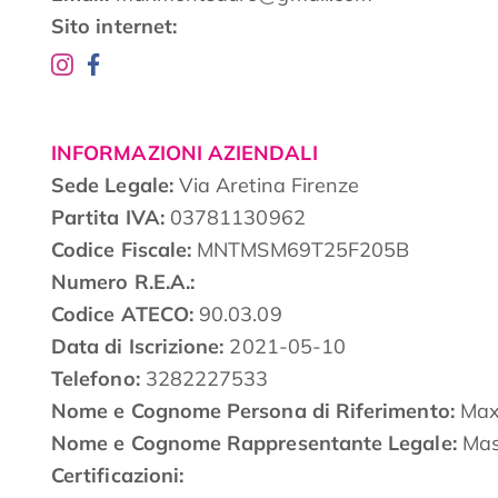
Sito internet:
INFORMAZIONI AZIENDALI
Sede Legale:
Via Aretina Firenze
Partita IVA:
03781130962
Codice Fiscale:
MNTMSM69T25F205B
Numero R.E.A.:
Codice ATECO:
90.03.09
Data di Iscrizione:
2021-05-10
Telefono:
3282227533
Nome e Cognome Persona di Riferimento:
Max
Nome e Cognome Rappresentante Legale:
Mas
Certificazioni: