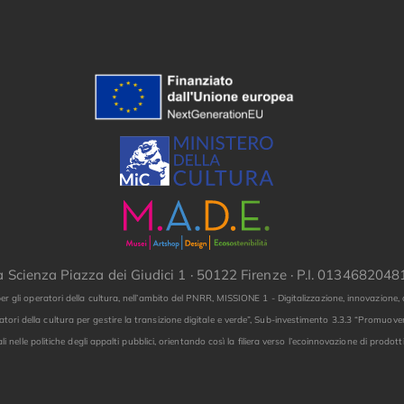
la Scienza Piazza dei Giudici 1 · 50122 Firenze · P.I. 013468204
er gli operatori della cultura, nell’ambito del PNRR, MISSIONE 1 - Digitalizzazione, innovazio
tori della cultura per gestire la transizione digitale e verde”, Sub-investimento 3.3.3 “Promuovere
ali nelle politiche degli appalti pubblici, orientando così la filiera verso l’ecoinnovazione di prodotti