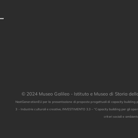
© 2024 Museo Galileo - Istituto e Museo di Storia del
NextGenerationEU per la presentazione di proposte progettuali di capacity building p
3 - Industrie culturali e creative, INVESTIMENTO 3.3 – “Capacity building per gli opera
criteri sociali e ambient