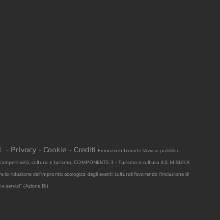
81 -
Privacy
-
Cookie
-
Crediti
Finanziato tramite l’Avviso pubblico
ne, competitività, cultura e turismo, COMPONENTE 3 - Turismo e cultura 4.0, MISURA
 la riduzione dell'impronta ecologica degli eventi culturali favorendo l'inclusione di
 e servizi” (Azione BI)