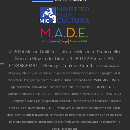
© 2024 Museo Galileo - Istituto e Museo di Storia della
Scienza Piazza dei Giudici 1 · 50122 Firenze · P.I.
01346820481 -
Privacy
-
Cookie
-
Crediti
Finanziato tramite
l’Avviso pubblico NextGenerationEU per la presentazione di proposte progettuali di
capacity building per gli operatori della cultura, nell’ambito del PNRR, MISSIONE 1 -
Digitalizzazione, innovazione, competitività, cultura e turismo, COMPONENTE 3 -
Turismo e cultura 4.0, MISURA 3 - Industrie culturali e creative, INVESTIMENTO 3.3
– “Capacity building per gli operatori della cultura per gestire la transizione digitale
e verde”, Sub-investimento 3.3.3 “Promuovere la riduzione dell'impronta ecologica
degli eventi culturali favorendo l'inclusione di criteri sociali e ambientali nelle politiche
degli appalti pubblici, orientando così la filiera verso l’ecoinnovazione di prodotti e
servizi” (Azione BI)