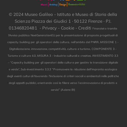
© 2024 Museo Galileo - Istituto e Museo di Storia della
Scienza Piazza dei Giudici 1 · 50122 Firenze · P.I.
01346820481 -
Privacy
-
Cookie
-
Crediti
Finanziato tramite
l’Avviso pubblico NextGenerationEU per la presentazione di proposte progettuali di
capacity building per gli operatori della cultura, nell’ambito del PNRR, MISSIONE 1 -
Digitalizzazione, innovazione, competitività, cultura e turismo, COMPONENTE 3 -
Turismo e cultura 4.0, MISURA 3 - Industrie culturali e creative, INVESTIMENTO 3.3
– “Capacity building per gli operatori della cultura per gestire la transizione digitale
e verde”, Sub-investimento 3.3.3 “Promuovere la riduzione dell'impronta ecologica
degli eventi culturali favorendo l'inclusione di criteri sociali e ambientali nelle politiche
degli appalti pubblici, orientando così la filiera verso l’ecoinnovazione di prodotti e
servizi” (Azione BI)